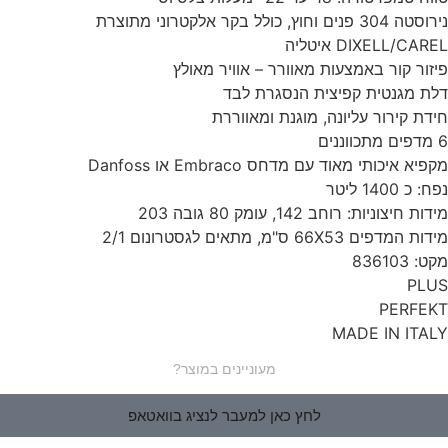
נירוסטה 304 פנים וחוץ, כולל בקר אלקטרוני מתוצרת
DIXELL/CAREL איטליה
פיזור קור באמצעות מאוורר – אוויר מאולץ
דלת מגנטית קפיצית הנסגרת לבד
חידת קירור עליונה, מוגנת ומאווררת
6 מדפים מתכווננים
מקפיא איכותי מאוד עם מדחס Embraco או Danfoss
נפח: כ 1400 ליטר
מידות חיצוניות: רוחב 142, עומק 80 גובה 203
מידות המדפים 66X53 ס"מ, מתאים לגסטרונום 2/1
מקט: 836103
PLUS
PERFEKT
MADE IN ITALY
מעוניינים במוצר?
לחץ כאן למעבר לנציג בוואטאפ