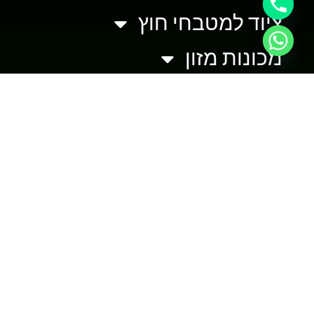
ציוד למטבחי חוץ
מכונות מזון
ציוד להשכרה
צור קשר
מלאי מכונות מזון
מחסן מכירות למכונות מזון
ציוד חדש ומשומש
טרייד אין והשכרה
צור קשר
ישראל: 072-3725824
טלפקס: 04-6897054
m.l.a.i.machines@gmail.com
כתובת: צאלון 4, מגדל העמק