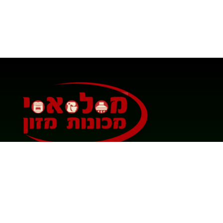
מ.ל.א.י מכונות מזון | ציוד למסעדות ובתי
קפה | ציוד למטבחים תעשייתיים | טרייד אין
והשכרה | ציוד למטבחים במגדל העמק | ציוד
למסעדות בצפון | מקררים יד 2 בצפון | ציוד לדוכני
מזון