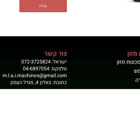
שלח
מזון
צור קשר
כונות מזון
ישראל: 072-3725824
טלפקס: 04-6897054
מש
m.l.a.i.machines@gmail.com
רה
כתובת: צאלון 4, מגדל העמק
הצהרת נגישות
מדיניות הפרטיות