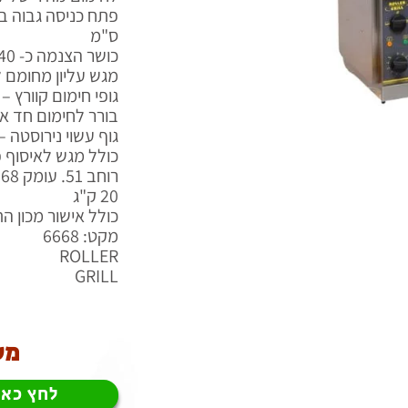
ס"מ
כושר הצנמה כ- 540 פרוסות לחם בשעה
מגש עליון מחומם ל 45 מעלות – לשמור לחמניות 
גופי חימום קוורץ – לחי
בורר לחימום חד או
גוף עשוי נירוסטה 
כולל מגש לאיסוף פ
רוחב 51. עומק 68. גובה 45. הספק 2650W – חד פאזי –
20 ק"ג
כולל אישור מכון ה
מקט: 6668
ROLLER
GRILL
מע
לחץ כאן